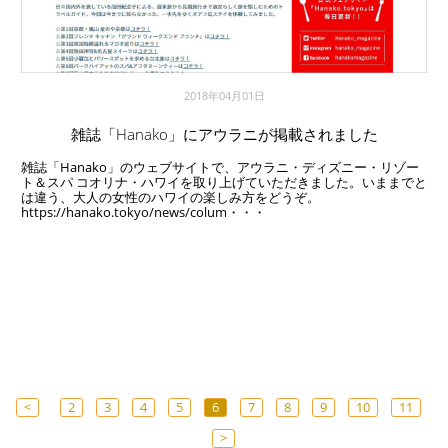
2018年04月01日
雑誌「Hanako」にアウラニが掲載されました
雑誌「Hanako」のウェブサイトで、アウラニ・ディズニー・リゾー
ト＆スパ コオリナ・ハワイを取り上げていただきました。いままでと
は違う、大人の女性のハワイの楽しみ方をどうぞ。
https://hanako.tokyo/news/colum・・・
<
2
3
4
5
6
7
8
9
10
11
>