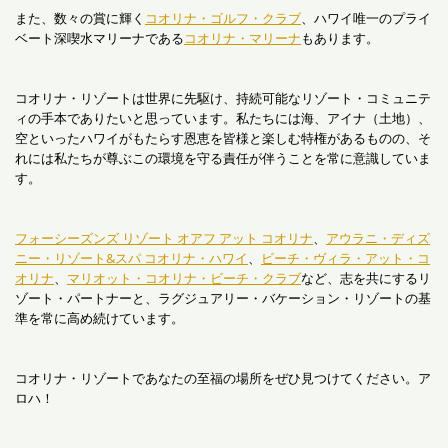
また、数々の賞に輝く
コオリナ・ゴルフ・クラブ
、ハワイ唯一のプライ
ベート深喫水マリーナである
コオリナ・マリーナ
もあります。
コオリナ・リゾートは世界に先駆け、持続可能なリゾート・コミュニテ
ィの手本でありたいと思っています。私たちには海、アイナ（土地）、
空といったハワイがもたらす恩恵を皆様と楽しむ特権があるものの、そ
れには私たちが尊ぶこの環境を守る責任が伴うことを常に意識していま
す。
フォーシーズンズ リゾート オアフ アット コオリナ
、
アウラニ・ディズ
ニー・リゾート&スパ コオリナ・ハワイ
、
ビーチ・ヴィラ・アット・コ
オリナ
、
マリオット・コオリナ・ビーチ・クラブ
など、志を共にするリ
ゾート・パートナーと、ラグジュアリー・バケーション・リゾートの基
準を常に高め続けています。
コオリナ・リゾートであなたの至福の場所をぜひ見つけてください。ア
ロハ！