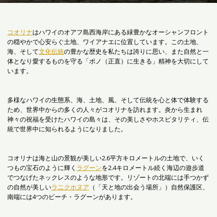
コオリナ
はハワイのオアフ島西海岸にある緑豊かなオーシャンフロント
の穏やかで心安らぐ土地、ワイアナエに位置しています。この土地、
海、そして
文化伝統
の豊かな歴史を私たちは誇りに思い、また自然と一
体となり愛するものを守る「ポノ（正直）に生きる」精神を大切にして
います。
多様なハワイの生態系、海、土地、風、そして伝統を心と体で体験する
ため、世界中からの多くの人々がコオリナを訪れます。炎から生まれ
神々の祝福を受けたハワイの島々は、その美しさやホスピタリティ、伝
統で世界中に知られるようになりました。
コオリナは海と山の景観が美しい2.6平方キロメートルの土地で、いく
つもの宝石のように輝く
ラグーン
を2.4キロメートル続く海辺の遊歩道
でつなげたネックレスのような地形です。リゾートの北端には手つかず
の自然が美しい
ラニクホヌア
（「天と地の出会う場所」）自然保護区、
南端には4つのビーチ・ラグーンがあります。