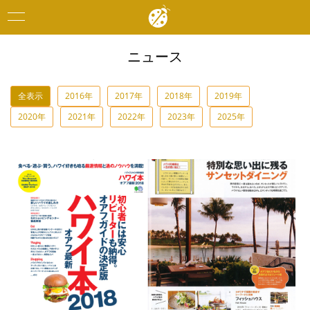
Toggle
navigation
ニュース
全表示
2016年
2017年
2018年
2019年
2020年
2021年
2022年
2023年
2025年