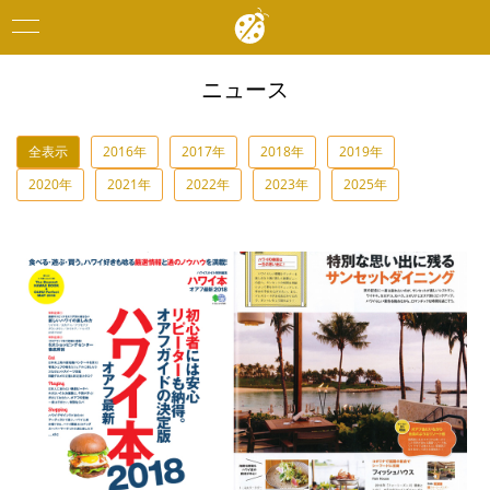
Toggle
navigation
ニュース
全表示
2016年
2017年
2018年
2019年
2020年
2021年
2022年
2023年
2025年